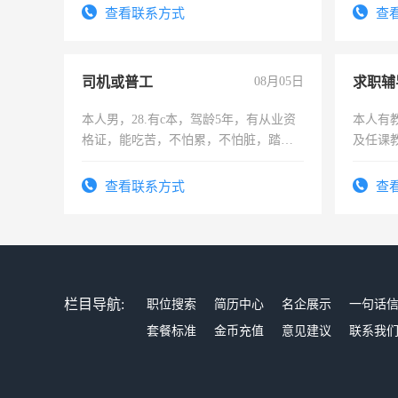
电话
查看联系方式
查
司机或普工
08月05日
求职辅
本人男，28.有c本，驾龄5年，有从业资
本人有
格证，能吃苦，不怕累，不怕脏，踏
及任课
实，需求稳定工作一份，保险不干
师，求
查看联系方式
查
栏目导航:
职位搜索
简历中心
名企展示
一句话
套餐标准
金币充值
意见建议
联系我