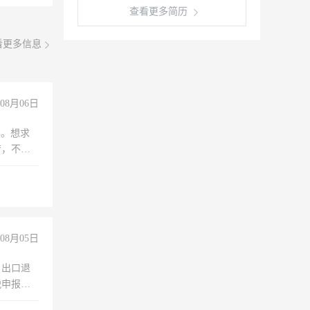
查看更多简历
看更多信息
08月06日
年。想求
苦，不怕
08月05日
，出口退
税申报、
理乱账业