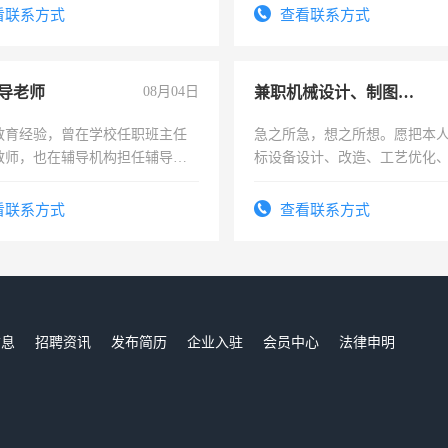
务，财务咨询等业务。欲求兼
看联系方式
查看联系方式
作
导老师
08月04日
兼职机械设计、制图、设备改造
教育经验，曾在学校任职班主任
急之所急，想之所想。愿把本
教师，也在辅导机构担任辅导教
标设备设计、改造、工艺优化
周一至周五辅导老师的工作
作和分解的经验与您分享。 真
结识有识之士，共享未来。
看联系方式
查看联系方式
信息
招聘资讯
发布简历
企业入驻
会员中心
法律申明
们