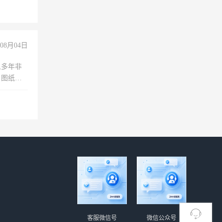
职会计工
08月04日
人多年非
、图纸制
诚合作，
客服微信号
微信公众号