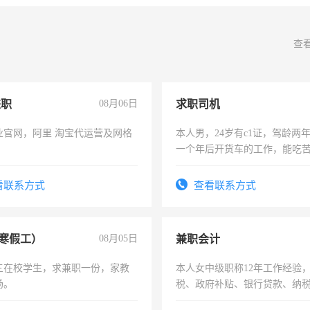
查
兼职
08月06日
求职司机
业官网，阿里 淘宝代运营及网格
本人男，24岁有c1证，驾龄两
一个年后开货车的工作，能吃
加班。
看联系方式
查看联系方式
寒假工）
08月05日
兼职会计
三在校学生，求兼职一份，家教
本人女中级职称12年工作经验
场。
税、政府补贴、银行贷款、纳
为各类公司策划，设建新账，