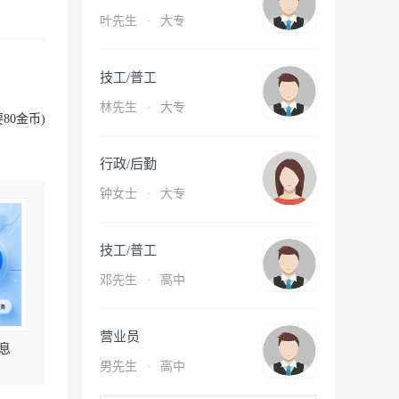
叶先生
·
大专
技工/普工
林先生
·
大专
80金币)
行政/后勤
钟女士
·
大专
技工/普工
邓先生
·
高中
营业员
息
男先生
·
高中