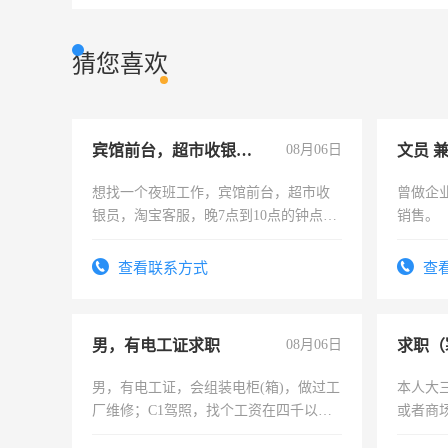
猜您喜欢
宾馆前台，超市收银员，淘宝客服
08月06日
文员 
想找一个夜班工作，宾馆前台，超市收
曾做企
银员，淘宝客服，晚7点到10点的钟点
销售。
工，麻烦看到的老板加我微信聊，手机
号同微信
查看联系方式
查
男，有电工证求职
08月06日
求职（
男，有电工证，会组装电柜(箱)，做过工
本人大
厂维修；C1驾照，找个工资在四千以
或者商
上，枣强县以外需要有住宿，保险勿扰