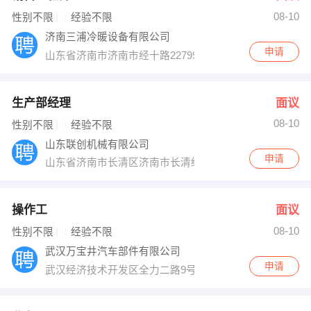
08-10
出纳
保险
性别不限
经验不限
济南三浦冷暖设备有限公司
编辑
法律
申请
山东省济南市济南市经十路22799号和谐广场银座中心2号楼
保洁
贸易采购
生产部经理
面议
跟单
理财顾问
08-10
性别不限
经验不限
山东联创机械有限公司
其他职位
申请
山东省济南市长清区济南市长清经济开发区晶恒路6号
操作工
面议
08-10
性别不限
经验不限
武汉万宝井汽车部件有限公司
申请
武汉经济技术开发区全力二路9号