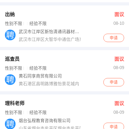
出纳
面议
08-10
性别不限
经验不限
武汉市江岸区新怡清通讯器材经营部
申请
武汉市江岸区大智华中通信广场东232号
巡查员
面议
08-09
性别不限
经验不限
黄石同享商贸有限公司
申请
黄石港区昌明路博雅怡景花城内（黄石港检察院斜对面）
理科老师
面议
08-09
性别不限
经验不限
烟台弘程教育咨询有限公司
申请
山东省烟台市牟平区烟台市牟平区政府大街353号