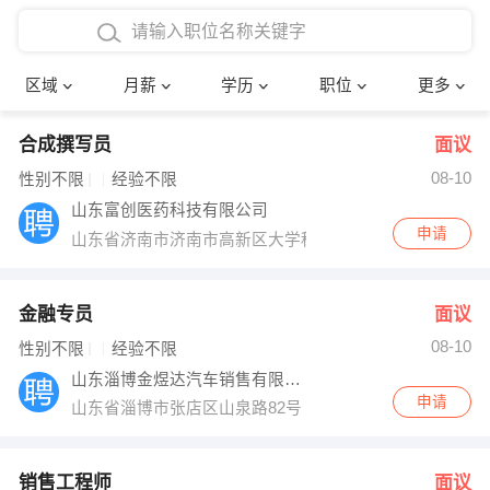
4000-5000元
本科
行政后勤
建筑装潢
确定
区域
月薪
学历
职位
更多
5000-8000元
硕士
销售岗位
教师
合成撰写员
面议
8000-12000元
博士
文员
护士
08-10
性别不限
经验不限
12000-20000元
财务会计
传单派发
山东富创医药科技有限公司
申请
山东省济南市济南市高新区大学科技园
其他
超市零售
促销导购
网络IT
保健按摩
金融专员
面议
08-10
性别不限
经验不限
快递员
前台接待
山东淄博金煜达汽车销售有限公司
申请
山东省淄博市张店区山泉路82号
收银员
技术员/工程师
水电/机修
部门经理
销售工程师
面议