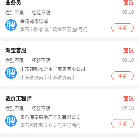
业务员
面议
08-10
性别不限
经验不限
金粉饰家装饰
申请
黄石市陈家湾广场金翌豪庭8号门面（金世纪酒店正对面
淘宝客服
面议
08-10
性别不限
经验不限
山东韩都衣舍电子商务有限公司
申请
山东省济南市山东省济南市
造价工程师
面议
08-10
性别不限
经验不限
黄石海泰房地产开发有限公司
申请
黄石颐阳路５６０号建行院内