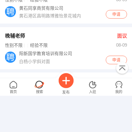
性别不限
经验不限
黄石同享商贸有限公司
申请
黄石港区昌明路博雅怡景花城内（黄石港检察院斜对面）
晚辅老师
面议
08-09
性别不限
经验不限
阳新国学教育培训有限公司
申请
白杨小学斜对面
中小学各科教师
面议
08-09
性别不限
经验不限
首页
搜索
入驻
我的
发布
烟台弘程教育咨询有限公司
申请
山东省烟台市牟平区烟台市牟平区政府大街353号
人事专员
面议