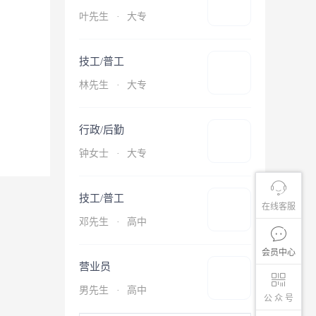
叶先生
·
大专
技工/普工
林先生
·
大专
行政/后勤
钟女士
·
大专
技工/普工
在线客服
邓先生
·
高中
会员中心
营业员
男先生
·
高中
公 众 号