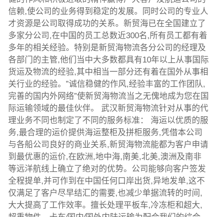
信赖,使公司的业务得到稳定的发展。同时公司的专业人
才资源是公司取得成功的关系。新贸海已在全国建立了
多家分公司,在中国的员工总数近300名,所有员工都有着
多年的相关经验。特别是新贸海物流各分公司的经理及
各部门的主管,他们当中大多数都具有10年以上从事国际
货运及物流的经验,其中相当一部分还有着在国外从事相
关行业的经验。”诚信稳健的作风,经验丰富的工作团队,
完善的国内外网络”使新贸海物流当之无傀地成为您在国
际运输领域的最佳伙伴。 武汉新贸海物流针对从事的代
理业务不同也制定了不同的服务标准： 海运以优质的服
务,最合理的运价提供海运整柜及拼柜服务,凭借本公司
与各船公司良好的商业关系,新贸海物流能都为客户申请
到最优惠的运价,在欧洲,地中海,南美,北美,澳洲及南非
等远洋航线上确立了绝对的优势。公司能够向客户签发
全程提单,并可作到在中国任何口岸出货,异地发单,这不
仅满足了客户尽早结汇的需要,也减少单据流转的时间,
大大提高了工作效率。擅长处理平板车,冷冻柜和超大,