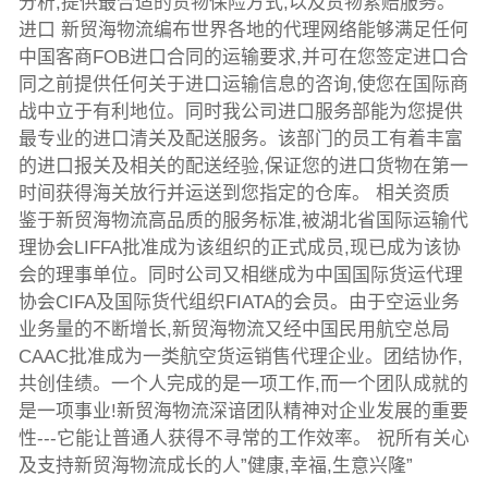
分析,提供最合适的货物保险方式,以及货物索赔服务。
进口 新贸海物流编布世界各地的代理网络能够满足任何
中国客商FOB进口合同的运输要求,并可在您签定进口合
同之前提供任何关于进口运输信息的咨询,使您在国际商
战中立于有利地位。同时我公司进口服务部能为您提供
最专业的进口清关及配送服务。该部门的员工有着丰富
的进口报关及相关的配送经验,保证您的进口货物在第一
时间获得海关放行并运送到您指定的仓库。 相关资质
鉴于新贸海物流高品质的服务标准,被湖北省国际运输代
理协会LIFFA批准成为该组织的正式成员,现已成为该协
会的理事单位。同时公司又相继成为中国国际货运代理
协会CIFA及国际货代组织FIATA的会员。由于空运业务
业务量的不断增长,新贸海物流又经中国民用航空总局
CAAC批准成为一类航空货运销售代理企业。团结协作,
共创佳绩。一个人完成的是一项工作,而一个团队成就的
是一项事业!新贸海物流深谙团队精神对企业发展的重要
性---它能让普通人获得不寻常的工作效率。 祝所有关心
及支持新贸海物流成长的人”健康,幸福,生意兴隆”