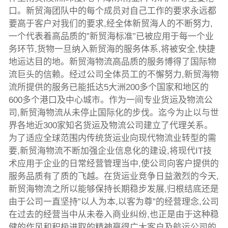
口。新贸海团队中的每个成员对自己工作的要求永远都
要高于客户对我们的要求,经全体新贸海人的不断努力,
一个代表着高品质的”新贸海标准”已被应用于每一个业
务环节,货物一旦纳入新贸海的服务体系,将被安全,快捷
地运达目的地。新贸海物流高品质的服务博得了国际物
流巨头的信赖。经过公司全体员工的不懈努力,新贸海物
流所提供的服务已能抵达5大洲200多个国家和地区的
600多个港口及中心城市。作为一间专业货运及物流公
司,新贸海物流从未停止国际化的步伐。迄今为止以与世
界各地近300家知名货运及物流公司建立了代理关系。
为了适应全球范围内传统货运业向现代物流业转型的需
要,新贸海物流不断加强企业信息化的建设,将现代IT技
术应用于企业的日常经营管理当中,使公司向客户提供的
服务品质有了质的飞越。在货运业竞争日益激烈的今天,
新贸海物流之所以能够保持长期稳步发展,归根结底还是
由于公司一直坚持”以人为本,以客为尊”的经营理念,公司
在过去的经营当中从未卷入商业纠纷,也正是由于这种稳
健的作风和积极进取的精神赢得广大客户及航运公司的