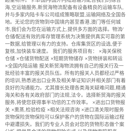
超重物件。卡车∕国内∕国外内陆运输为配合我们的综合
海,空运输服务,新贸海物流配备有设备精良的运输车队,
并与多家内陆卡车公司组成策略联盟,运输网络及全国各
地。无论您的货物到中国境内甚至香港,澳门等任何城
市,我们会为您在运输方式上,提供多方面的选择。物流∕
仓储∕配送有效的库存管理系统为决策提供真实可靠的第
一数据,给管理以有力的支持。仓库集货区的设选,便于
复核,加快装车速度。 我们的服务项目有： ×海关保税
仓储 ×仓储货物配送 ×短期货物储存 ×货物拼装和转运
×全国内陆运输 报关新贸海物流拥有自己的报关行及一
批经验丰富的报关员队伍。所有的报关人员都经过严格
的培训,熟悉进出口业务及相关单证知识并相关部门有着
良好的沟通能力。尤其擅长处理各类海关疑难问题,精通
海关和各有关政府部门的法规,法令。选择新贸海的报关
服务,将使您获得事半功倍的工作效率。 ×进出口货物报
关 ×熏蒸,检验检疫 ×相关法规咨询 ×进口清关限时服务
货物保险货物保险可以保护客户的货物在国际运输过程
中避遭损失。我们的专业人员会对您的货物形态做个案